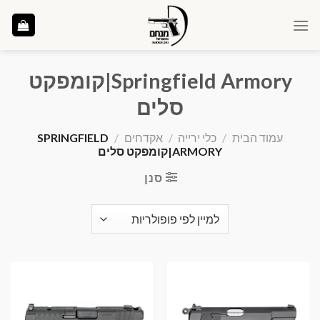
Ski
t
conten
Springfield Armory|קומפקט
סלים
עמוד הבית
/
כלי ירייה
/
אקדחים
/
SPRINGFIELD
ARMORY|קומפקט סלים
סנן