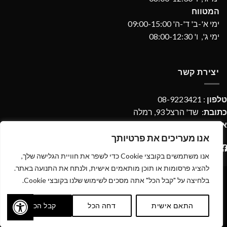
המטווח
ימי א'-ב' ד'-ה' 09:00-15:00
ימי ג', ו' 08:00-12:30
יצירת קשר
טלפון
: 08-9223421
כתובת
: שד' הרצל 93, רמלה
אימייל
:
imperialdpages@gmail.com
אנו מעריכים את פרטיותך
אנו משתמשים בקובצי Cookie כדי לשפר את חוויית הגלישה שלך,
להציג פרסומות או תוכן מותאמים אישית, ולנתח את התנועה באתר.
בלחיצה על "קבל הכל" אתה מסכים לשימוש שלנו בקובצי Cookie.
כל הזכויות שמורות 2026 ©
אימפריאל נשק ותחמושת
| מנוהל על ידי
התאם אישית
דחה הכל
קבל הכל
WEmanage - ניהול אתרים