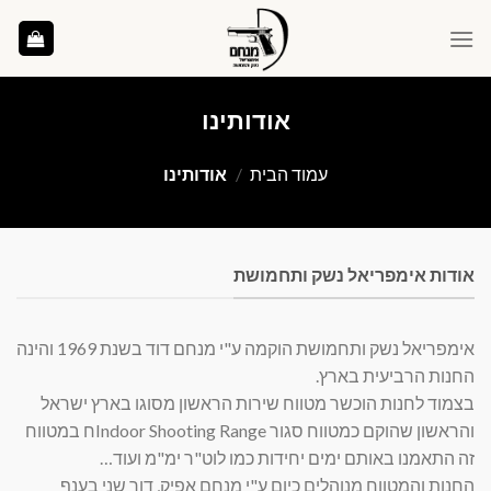
Ski
t
conten
אודותינו
עמוד הבית
/
אודותינו
אודות אימפריאל נשק ותחמושת
אימפריאל נשק ותחמושת הוקמה ע"י מנחם דוד בשנת 1969 והינה
החנות הרביעית בארץ.
בצמוד לחנות הוכשר מטווח שירות הראשון מסוגו בארץ ישראל
והראשון שהוקם כמטווח סגור
Indoor Shooting Range
ח במטווח
זה התאמנו באותם ימים יחידות כמו לוט"ר ימ"מ ועוד…
החנות והמטווח מנוהלים כיום ע"י מנחם אפיק, דור שני בענף