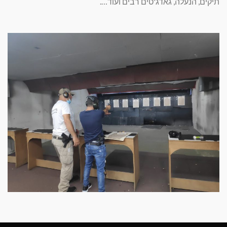
תיקים, הנעלה, גאדג'טים רבים ועוד….