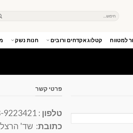
חיפוש
עבור:
ר למטווח
קטלוג אקדחים ורובים
חנות נשק
מא
פרטי קשר
טלפון
: 08-9223421
כתובת
: שד' הרצל 93, רמלה