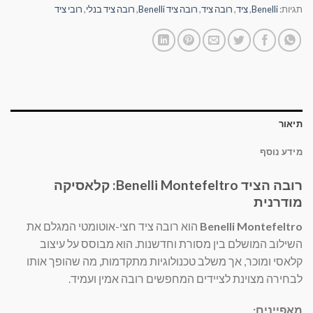
תגיות:
Benelli
,
ציד
,
רובה ציד
,
רובה ציד Benelli
,
רובה ציד בנלי
,
רובי ציד
תיאור
מידע נוסף
רובה הציד Benelli Montefeltro: קלאסיקה
מודרנית
Benelli Montefeltro
הוא רובה ציד חצי-אוטומטי המגלם את
השילוב המושלם בין מסורת וחדשנות. הוא מבוסס על עיצוב
קלאסי ומוכר, אך משלב טכנולוגיות מתקדמות, מה שהופך אותו
לבחירה מצוינת לציידים המחפשים רובה אמין ועמיד.
מאפיינים: