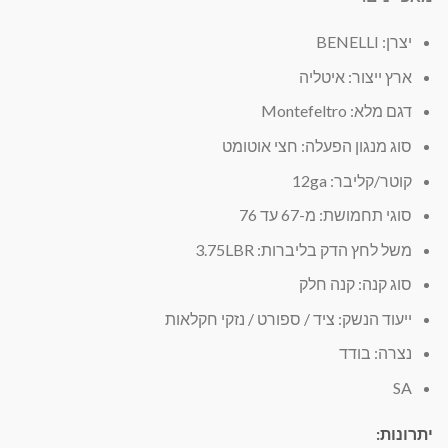
יצרן: BENELLI
ארץ ייצור: איטליה
דגם מלא: Montefeltro
סוג מנגון הפעלה: חצי אוטומט
קוטר/קליבר: 12ga
סוגי תחמושת: מ-67 עד 76
משל לחץ הדק בליברות: 3.75LBR
סוג קנה: קנה חלק
ייעוד הנשק: ציד / ספורט / נזקי חקלאות
נצרה: בודד
SA
יתרונות: