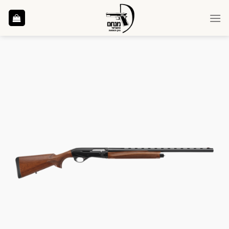
Ski
t
conten