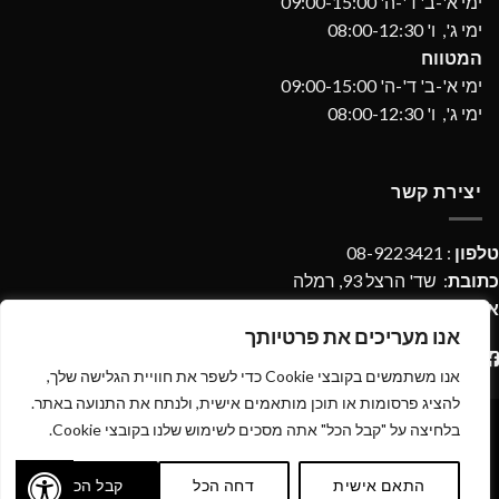
ימי א'-ב' ד'-ה' 09:00-15:00
ימי ג', ו' 08:00-12:30
המטווח
ימי א'-ב' ד'-ה' 09:00-15:00
ימי ג', ו' 08:00-12:30
יצירת קשר
טלפון
: 08-9223421
כתובת
: שד' הרצל 93, רמלה
אימייל
:
imperialdpages@gmail.com
אנו מעריכים את פרטיותך
אנו משתמשים בקובצי Cookie כדי לשפר את חוויית הגלישה שלך,
להציג פרסומות או תוכן מותאמים אישית, ולנתח את התנועה באתר.
בלחיצה על "קבל הכל" אתה מסכים לשימוש שלנו בקובצי Cookie.
כל הזכויות שמורות 2026 ©
אימפריאל נשק ותחמושת
| מנוהל על ידי
התאם אישית
דחה הכל
קבל הכל