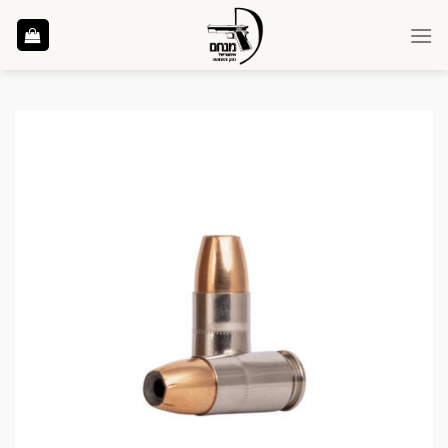
Ski
t
conten