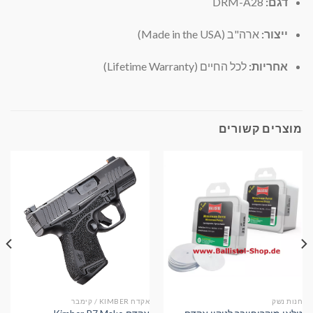
דגם:
DRM-A28
ייצור:
ארה"ב (Made in the USA)
אחריות:
לכל החיים (Lifetime Warranty)
מוצרים קשורים
חנות נשק
אקדח KIMBER / קימבר