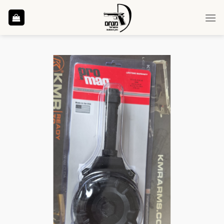
Ski
t
conten