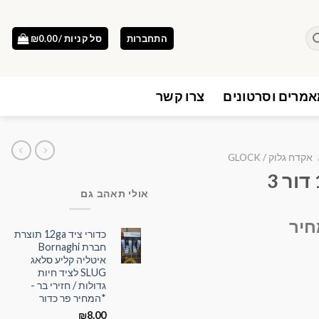
התחברות
סל קניות /
0.00
₪
מרים וסרטונים
צרו קשר
אקדח גלוק / GLOCK
אולי תאהב גם
חיר
כדורי ציד 12ga תוצרת
חברת Bornaghi
איטליה קליע סלאג
SLUG לציד חיות
גדולות / חזירי בר -
*המחיר פר כדור
₪
8.00