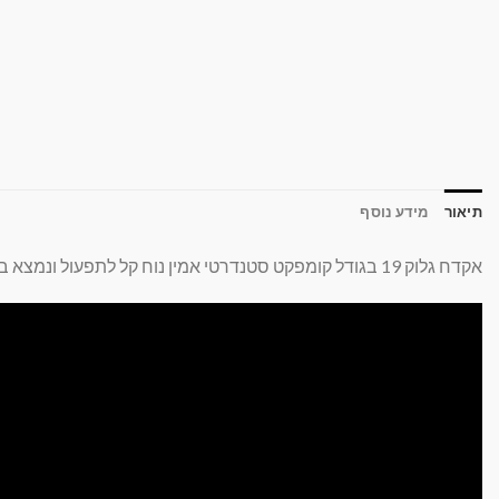
תיאור
מידע נוסף
אקדח גלוק 19 בגודל קומפקט סטנדרטי אמין נוח קל לתפעול ונמצא בשימוש כוחות ביטחון צבא משטרה ואבטחה סביב העולם