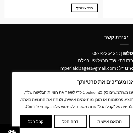
מידע נוסף
יצירת קשר
טלפון
: 08-9223421
כתובת
: שד' הרצל 93, רמלה
אימייל
:
imperialdpages@gmail.com
נו מעריכים את פרטיותך
אנו משתמשים בקובצי Cookie כדי לשפר את חוויית הגלישה שלך,
הציג פרסומות או תוכן מותאמים אישית, ולנתח את התנועה באתר.
לחיצה על "קבל הכל" אתה מסכים לשימוש שלנו בקובצי Cookie.
התאם אישית
דחה הכל
קבל הכל