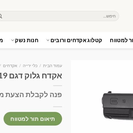
חיפוש
עבור:
ר למטווח
קטלוג אקדחים ורובים
חנות נשק
מא
עמוד הבית
/
כלי ירייה
/
אקדחים
/
אקדח גלוק דגם 19 דור 3
פנה לקבלת הצעת מ
תיאום תור למטווח