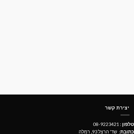
יצירת קשר
טלפון
: 08-9223421
כתובת
: שד' הרצל 93, רמלה