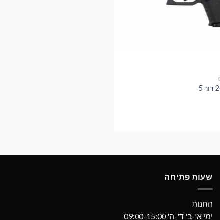
שעות פתיחה
החנות
ימי א'-ב' ד'-ה' 09:00-15:00