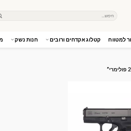
חיפוש
עבור:
ר למטווח
קטלוג אקדחים ורובים
חנות נשק
מא